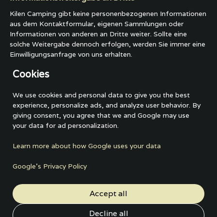
Kilen Camping gibt keine personenbezogenen Informationen
aus dem Kontaktformular, eigenen Sammlungen oder
Informationen von anderen an Dritte weiter. Sollte eine
solche Weitergabe dennoch erfolgen, werden Sie immer eine
Einwilligungsanfrage von uns erhalten.
Cookies
Sichere Archivierung, Löschung und interne
Kontrolle
We use cookies and personal data to give you the best
Entsprechend § 13 des Datenschutzgesetzes werden alle
experience, personalize ads, and analyze user behavior. By
personenbezogenen Daten, die Kilen Camping erhält, auf
giving consent, you agree that we and Google may use
einer sicheren E-Mail oder einem Server archiviert, solange
your data for ad personalization.
das Arbeitsverhältnis zwischen Ihnen und Kilen Camping
besteht. Bei Beendigung des Arbeitsverhältnisses werden alle
Learn more about how Google uses your data
Kommunikationen und personenbezogenen Daten innerhalb
von 2 Jahren gelöscht. Kilen Camping hat eine interne
Google’s Privacy Policy
Kontrolle über die Archivierung, Sicherheit und Löschung, die
nach Zielen und rechtlichen Standards durchgeführt wird.
Accept all
Rechte
Decline all