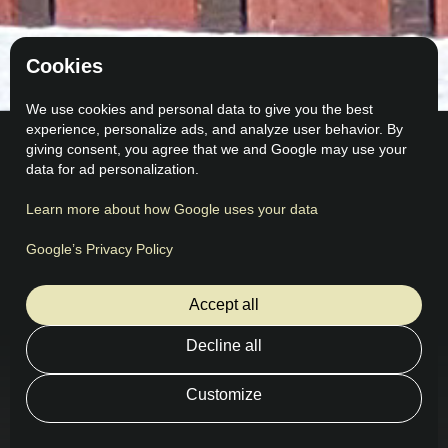
Cookies
We use cookies and personal data to give you the best
experience, personalize ads, and analyze user behavior. By
giving consent, you agree that we and Google may use your
data for ad personalization.
Learn more about how Google uses your data
Comentarios
Lo que dicen nuestros clientes
Google’s Privacy Policy
Accept all
Decline all
Customize