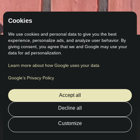
Cookies
We use cookies and personal data to give you the best
experience, personalize ads, and analyze user behavior. By
giving consent, you agree that we and Google may use your
data for ad personalization.
Learn more about how Google uses your data
Comentarios
Lo que dicen nuestros clientes
Google’s Privacy Policy
Accept all
Decline all
Customize