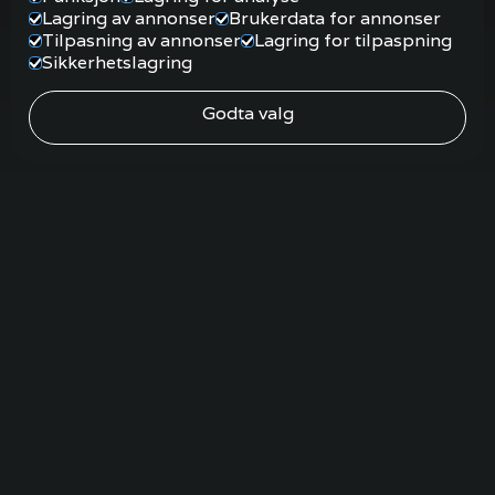
Lagring av annonser
Brukerdata for annonser
Tilpasning av annonser
Lagring for tilpaspning
Sikkerhetslagring
Godta valg
Overnatting i Telemark – opplev natur og
ro ved Flåvatn
Opplev ekte Telemarksidyll hos Kilen Camping – med
hytter, bobil- og teltplasser ved vakre Flåvatn. Perfekt
overnatting i Telemark for både familier og
naturelskere.