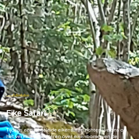
Activiteiten
Eike Safari
Tijdens een begeleide eikensafari richten we ons op
het verkennen en leren over eikenbomen en de