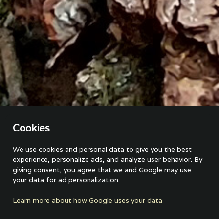
Cookies
Tijdens een begeleide eikensafari richten we ons op het
We use cookies and personal data to give you the best
verkennen en leren over eikenbomen en de verhalen uit het
experience, personalize ads, and analyze user behavior. By
gebied. Deze soort tour is ideaal voor natuurliefhebbers,
giving consent, you agree that we and Google may use
studenten, gezinnen, eco-toeristen en iedereen die meer wil
your data for ad personalization.
leren over natuur en behoud. De safari wordt geleid door een
lokale gids met kennis van de regio. De tocht voert je door
Learn more about how Google uses your data
prachtige landschappen en biedt mogelijkheden voor
fotografie* en natuurwaarneming.