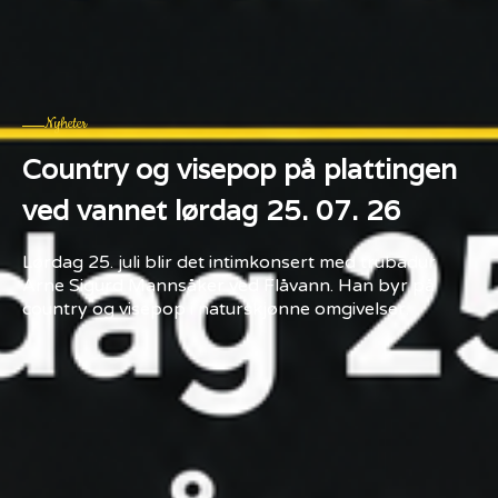
Nyheter
Country og visepop på plattingen
ved vannet lørdag 25. 07. 26
Lørdag 25. juli blir det intimkonsert med trubadur
Arne Sigurd Mannsåker ved Flåvann. Han byr på
country og visepop i naturskjønne omgivelser.