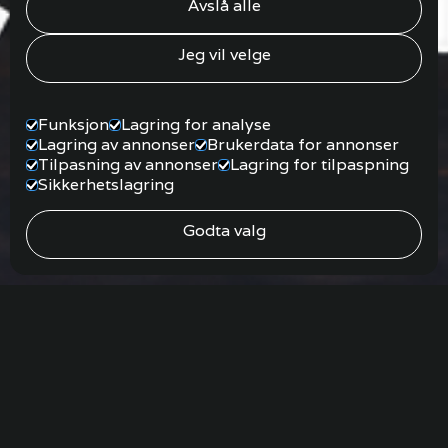
Avslå alle
Jeg vil velge
Funksjon
Lagring for analyse
Lagring av annonser
Brukerdata for annonser
Tilpasning av annonser
Lagring for tilpaspning
Sikkerhetslagring
Godta valg
25/7/26
Hører du det? Gitarstrenger som blander seg med
bølgeskvulp mot brygga.Lørdag 25. juli kommer trubadur
Arne Sigurd Mannsåker fra Skien til plattingen. Country og
visepop, med Flåvann som bakteppe og kveldsola som